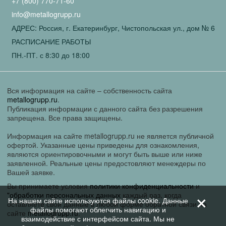
+7 (800) 770-71-60
info@metallogrupp.ru
АДРЕС: Россия, г. Екатеринбург, Чистопольская ул., дом № 6
РАСПИСАНИЕ РАБОТЫ
ПН.-ПТ. с 8:30 до 18:00
Вся информация на сайте – собственность сайта
metallogrupp.ru
.
Публикация информации с данного сайта без разрешения
запрещена. Все права защищены.
Информация на сайте metallogrupp.ru не является публичной
офертой. Указанные цены приведены для ознакомления,
являются ориентировочными и могут быть выше или ниже
заявленной. Реальные цены предостовляют менеждеры по
Вашей заявке.
Вы принимаете условия
политики конфиденциальности
и
+
"обработки персональных данных
каждый раз, когда
На нашем сайте используются файлы cookie. Данные
оставляете свои данные в любой форме обратной связи на
файлы помогают облегчить навигацию и
сайте
metallogrupp.ru
.
взаимодействие с интерфейсом сайта. Мы не