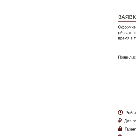
ЗАЯВК
Оформите
обязател
время в 
Появилис
Работ
Для р
Гаран