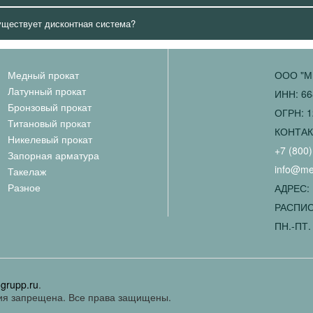
уществует дисконтная система?
Медный прокат
ООО "М
Латунный прокат
ИНН: 66
Бронзовый прокат
ОГРН: 1
Титановый прокат
КОНТА
Никелевый прокат
+7 (800)
Запорная арматура
info@met
Такелаж
Разное
АДРЕС: 
РАСПИС
ПН.-ПТ. 
ogrupp.ru
.
ия запрещена. Все права защищены.