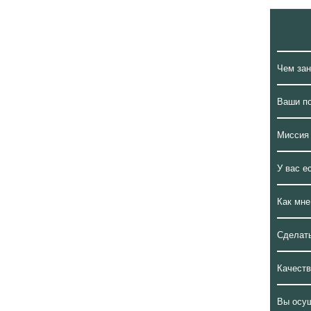
Чем за
Ваши п
Миссия
У вас е
Как мне
Сделать
Качеств
Вы осу