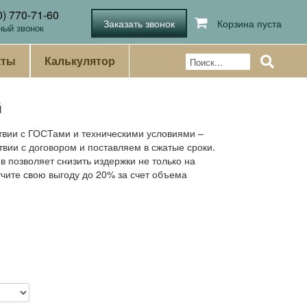
0) 770-71-60
Корзина пуста
ный звонок
кты
Калькулятор
й
твии с ГОСТами и техническими условиями –
твии с договором и поставляем в сжатые сроки.
 позволяет снизить издержки не только на
учите свою выгоду до 20% за счет объема