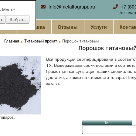
ринбург
info@metallogrupp.ru
+7 (80
ь-Монте
Бесплат
ании
Доставка
Отзывы
Услуги
Конта
ь:
Главная
Титановый прокат
Порошок титановый
Порошок титановы
Вся продукция сертифицирована в соответс
ТУ. Выдерживаем сроки поставки в соответс
Грамотная консультация наших специалистов
доставке, а также на стоимости товара. Пол
заказа.
товаров:
Тип