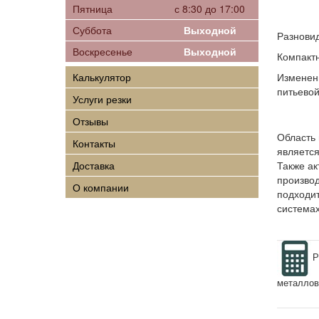
Пятница
с 8:30 до 17:00
Суббота
Выходной
Разновид
Воскресенье
Выходной
Компакт
Калькулятор
Изменен
питьевой
Услуги резки
Отзывы
Область
Контакты
является
Доставка
Также ак
произво
О компании
подходит
системах
Р
металлов