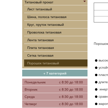
Титановый прокат
Лист титановый
Шина, полоса титановая
Круг, пруток титановый
Проволока титановая
Лента титановая
Порошок 
Плита титановая
Сетка титановая
высок
Порошок титановый
устой
+ 7 категорий
пласт
длите
Понедельник
с 8:30 до 18:00
инерт
Вторник
с 8:30 до 18:00
сравн
Среда
с 8:30 до 18:00
жароп
Четверг
с 8:30 до 18:00