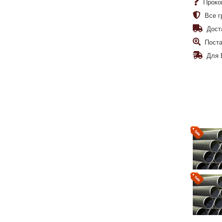
Проко
Все г
Дост
Поста
Для 