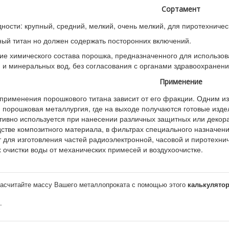
Сортамент
ности: крупный, средний, мелкий, очень мелкий, для пиротехнич
ный титан но должен содержать посторонних включений.
ие химического состава порошка, предназначенного для использо
 и минеральных вод, без согласования с органами здравоохранени
Применение
 применения порошкового титана зависит от его фракции. Одним 
 порошковая металлургия, где на выходе получаются готовые изде
тивно используется при нанесении различных защитных или декор
дстве композитного материала, в фильтрах специального назначен
 для изготовления частей радиоэлектронной, часовой и пиротехнич
 очистки воды от механических примесей и воздухоочистке.
асчитайте массу Вашего металлопроката с помощью этого
калькулято
.