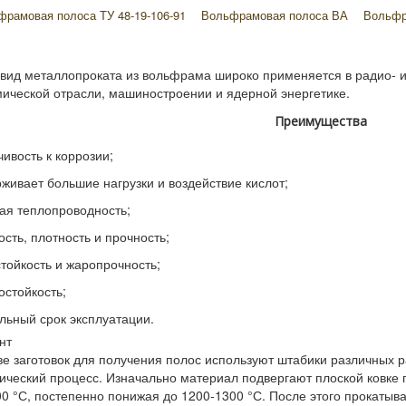
фрамовая полоса ТУ 48-19-106-91
Вольфрамовая полоса ВА
Вольфр
вид металлопроката из вольфрама широко применяется в радио- и
ической отрасли, машиностроении и ядерной энергетике.
Преимущества
чивость к коррозии;
живает большие нагрузки и воздействие кислот;
ая теплопроводность;
ость, плотность и прочность;
тойкость и жаропрочность;
остойкость;
льный срок эксплуатации.
нт
ве заготовок для получения полос используют штабики различных 
гический процесс. Изначально материал подвергают плоской ковке
0 °С, постепенно понижая до 1200-1300 °С. После этого прокатыв