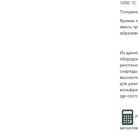
1200 °С.
Толщина 
Кромки п
иметь тр
абразивн
Из данно
оборудов
рентген
снаряды 
высокото
для разл
вольфра
где пост
Р
металлов