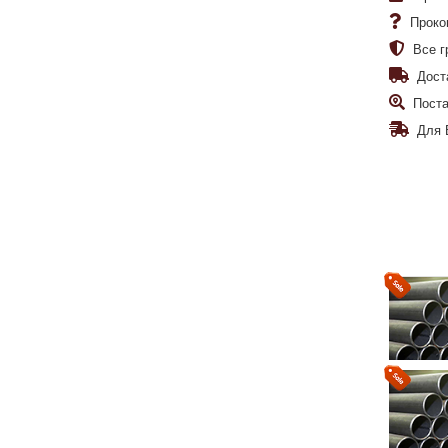
Проко
Все г
Дост
Поста
Для 