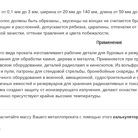
от 0,1 мм до 3 мм, ширина от 20 мм до 140 мм, длина от 50 мм до
олос должны быть обрезаны., заусенцы на концах не считаются бр
ещин и расслоений, допускаются рябизна, царапины, отпечатки от 
ой зачистки, оттенки травления и цвета побежалости.
Применение
го вида проката изготавливают рабочие детали для буровых и реж
ания для обработки камня, дерева и металла. Применяется при пр
овском оборудовании, деталей радиоламп и кинескопов. Из вольфр
и пули, патроны для стендовой стрельбы, бронебойные снаряды. 
чного оборудования в военной, авиационной, судостроительной и 
ичных емкостей и резервуаров для хранения радиоактивных и токс
ма создают защиту от ионизирующего излучения, делают оснастки
оянно присутствуют крайне высокие температуры.
асчитайте массу Вашего металлопроката с помощью этого
калькулято
.