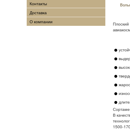
Контакты
Воль
Доставка
О компании
Плоский 
авиакосм
устой
выдер
высок
тверд
жарос
износ
длите
Сортаме
В качест
техноло
1500-170