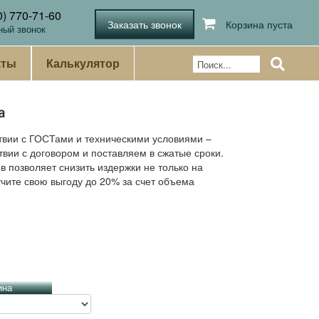
0) 770-71-60
Корзина пуста
ный звонок
кты
Калькулятор
а
твии с ГОСТами и техническими условиями –
твии с договором и поставляем в сжатые сроки.
 позволяет снизить издержки не только на
учите свою выгоду до 20% за счет объема
ина