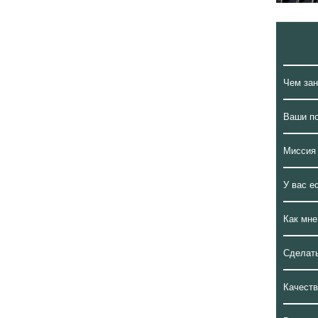
Чем за
Ваши п
Миссия
У вас е
Как мне
Сделать
Качеств