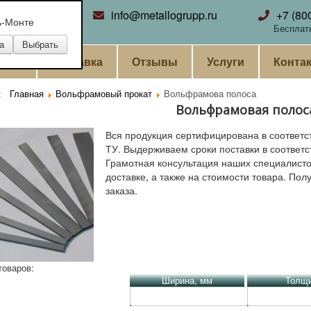
ринбург
info@metallogrupp.ru
+7 (80
ь-Монте
Бесплат
ании
Доставка
Отзывы
Услуги
Конта
ь:
Главная
Вольфрамовый прокат
Вольфрамова полоса
Вольфрамовая полос
Вся продукция сертифицирована в соответс
ТУ. Выдерживаем сроки поставки в соответс
Грамотная консультация наших специалистов
доставке, а также на стоимости товара. Пол
заказа.
товаров:
Ширина, мм
Толщ