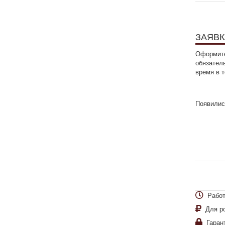
ЗАЯВК
Оформите
обязател
время в 
Появилис
Работ
Для р
Гаран