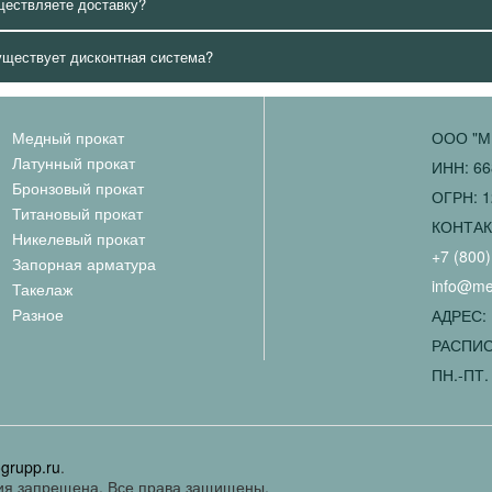
ществляете доставку?
уществует дисконтная система?
Медный прокат
ООО "М
Латунный прокат
ИНН: 66
Бронзовый прокат
ОГРН: 1
Титановый прокат
КОНТА
Никелевый прокат
+7 (800)
Запорная арматура
info@met
Такелаж
Разное
АДРЕС: 
РАСПИС
ПН.-ПТ. 
ogrupp.ru
.
ия запрещена. Все права защищены.