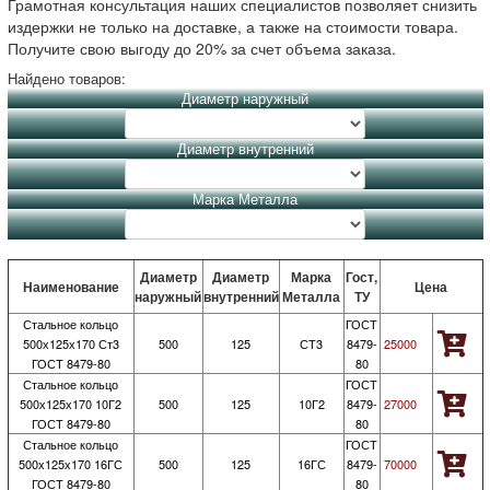
Грамотная консультация наших специалистов позволяет снизить
издержки не только на доставке, а также на стоимости товара.
Получите свою выгоду до 20% за счет объема заказа.
Найдено товаров:
Диаметр наружный
Диаметр внутренний
Марка Металла
Диаметр
Диаметр
Марка
Гост,
Наименование
Цена
наружный
внутренний
Металла
ТУ
Стальное кольцо
ГОСТ
500х125х170 Ст3
500
125
СТ3
8479-
25000
ГОСТ 8479-80
80
Стальное кольцо
ГОСТ
500х125х170 10Г2
500
125
10Г2
8479-
27000
ГОСТ 8479-80
80
Стальное кольцо
ГОСТ
500х125х170 16ГС
500
125
16ГС
8479-
70000
ГОСТ 8479-80
80