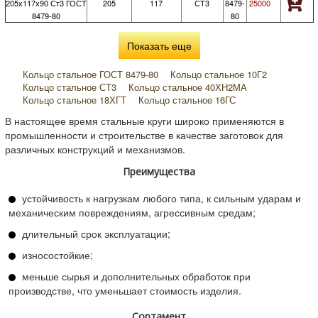
205х117х90 Ст3 ГОСТ
205
117
СТ3
8479-
25000
8479-80
80
Показать еще
Кольцо стальное ГОСТ 8479-80
Кольцо стальное 10Г2
Кольцо стальное СТ3
Кольцо стальное 40ХН2МА
Кольцо стальное 18ХГТ
Кольцо стальное 16ГС
Кольцо стальное 25Х1МФ
Кольцо стальное 12Х18Н10Т
В настоящее время стальные круги широко применяются в
Кольцо стальное 08Х18Н10Т
Кольцо стальное 1010 м длиной
промышленности и строительстве в качестве заготовок для
Кольцо стальное 1140 м длиной
различных конструкций и механизмов.
Кольцо стальное 1250 м длиной
Кольцо стальное 90 м длиной
Кольцо стальное 160 м длиной
Кольцо стальное 170 м длиной
Преимущества
Кольцо стальное 120 м длиной
Кольцо стальное 380 м длиной
Кольцо стальное 280 м длиной
устойчивость к нагрузкам любого типа, к сильным ударам и
Кольцо стальное 500 мм наружный диаметр
механическим повреждениям, агрессивным средам;
Кольцо стальное 175 мм наружный диаметр
Кольцо стальное 205 мм наружный диаметр
длительный срок эксплуатации;
Кольцо стальное 580 мм наружный диаметр
Кольцо стальное 630 мм наружный диаметр
износостойкие;
Кольцо стальное 360 мм наружный диаметр
меньше сырья и дополнительных обработок при
Кольцо стальное 320 мм наружный диаметр
производстве, что уменьшает стоимость изделия.
Кольцо стальное 220 мм наружный диаметр
Кольцо стальное 125 мм внутренний диаметр
Сортамент
Кольцо стальное 130 мм внутренний диаметр