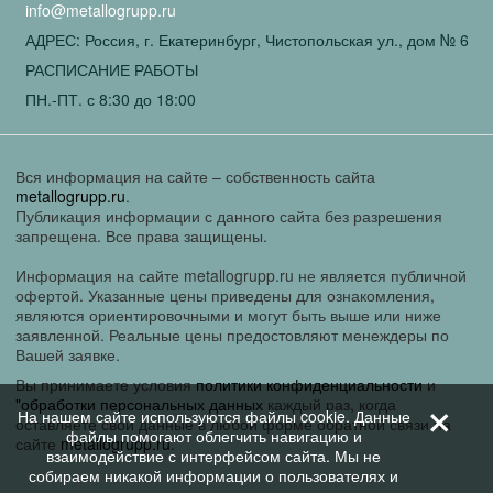
info@metallogrupp.ru
АДРЕС: Россия, г. Екатеринбург, Чистопольская ул., дом № 6
РАСПИСАНИЕ РАБОТЫ
ПН.-ПТ. с 8:30 до 18:00
Вся информация на сайте – собственность сайта
metallogrupp.ru
.
Публикация информации с данного сайта без разрешения
запрещена. Все права защищены.
Информация на сайте metallogrupp.ru не является публичной
офертой. Указанные цены приведены для ознакомления,
являются ориентировочными и могут быть выше или ниже
заявленной. Реальные цены предостовляют менеждеры по
Вашей заявке.
Вы принимаете условия
политики конфиденциальности
и
+
"обработки персональных данных
каждый раз, когда
На нашем сайте используются файлы cookie. Данные
оставляете свои данные в любой форме обратной связи на
файлы помогают облегчить навигацию и
сайте
metallogrupp.ru
.
взаимодействие с интерфейсом сайта. Мы не
собираем никакой информации о пользователях и