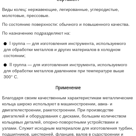
Кольцо стальное 100 мм внутренний диаметр
Виды колец: нержавеющие, легированные, углеродистые,
Кольцо стальное 117 мм внутренний диаметр
молотовые, прессовые.
Кольцо стальное 340 мм внутренний диаметр
Кольцо стальное 355 мм внутренний диаметр
По состоянию поверхности: обычного и повышенного качества.
Кольцо стальное 240 мм внутренний диаметр
Кольцо стальное 160 мм внутренний диаметр
По назначению подразделяют на:
Кольцо стальное 50 мм внутренний диаметр
I группа — для изготовления инструмента, используемого
Кольцо стальное 500 125 мм
Кольцо стальное 500 130 мм
Кольцо стальное 175 100 мм
Кольцо стальное 205 117 мм
для обработки металлов и других материалов в холодном
Кольцо стальное 580 340 мм
Кольцо стальное 630 355 мм
состоянии;
Кольцо стальное 360 240 мм
Кольцо стальное 320 160 мм
II группа — для изготовления инструмента, используемого
Кольцо стальное 220 50 мм
для обработки металлов давлением при температуре выше
300° С.
Применение
Благодаря своим качественным характеристикам металлические
кольца широко используют в машиностроении, авиа- и
двигателестроении, ракетостроении. При производстве
двигателей и оборудования с дисками, большим количеством
кольцевых деталей, опорно-поворотными устройствами и
узлами. Служит исходным материалом для изготовления турбин,
подшипников, шестерней, фланцев, валов в судостроении и