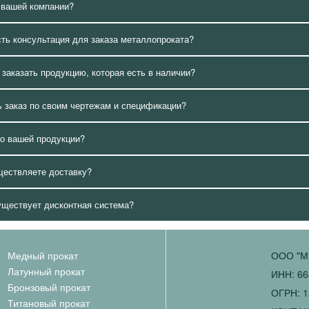
 вашей компании?
сть консультация для заказа металлопроката?
 заказать продукцию, которая есть в наличии?
 заказ по своим чертежам и спецификации?
о вашей продукции?
ществляете доставку?
уществует дисконтная система?
Медный прокат
ООО "М
Латунный прокат
ИНН: 66
Бронзовый прокат
ОГРН: 1
Титановый прокат