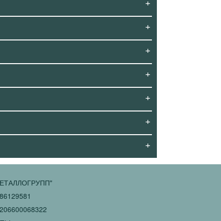
+
+
+
+
+
+
+
ЕТАЛЛОГРУПП"
86129581
206600068322