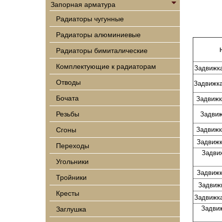
Запорная арматура
Радиаторы чугунные
Радиаторы алюминиевые
Радиаторы бимиталические
Комплектующие к радиаторам
Задвижк
Отводы
Задвижк
Бочата
Задвижк
Резьбы
Задвиж
Сгоны
Задвижк
Задвижк
Переходы
Задви
Угольники
Задвижк
Тройники
Задвиж
Кресты
Задвижк
Задви
Заглушка