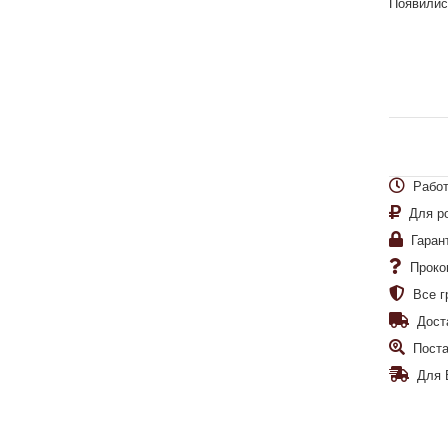
Появилис
Работ
Для р
Гаран
Проко
Все г
Дост
Поста
Для 