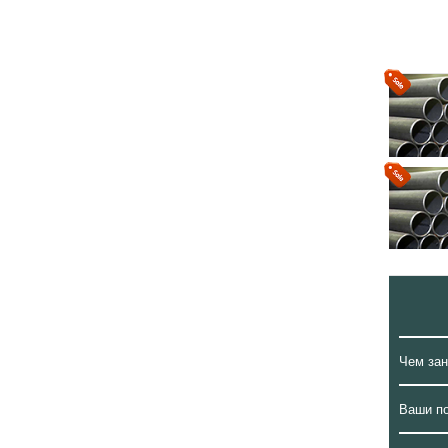
Чем за
Ваши п