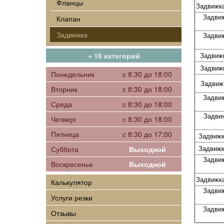
Фланцы
Задвижк
Задви
Клапан
Задвижка
Задви
+ 16 категорий
Задвиж
Задвиж
Понедельник
с 8:30 до 18:00
Задвиж
Вторник
с 8:30 до 18:00
Задви
Среда
с 8:30 до 18:00
Задви
Четверг
с 8:30 до 18:00
Пятница
с 8:30 до 17:00
Задвижк
Задвижк
Суббота
Выходной
Задви
Воскресенье
Выходной
Задвижк
Калькулятор
Задви
Услуги резки
Задви
Отзывы