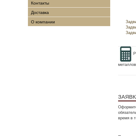
Контакты
Доставка
О компании
Задв
Задв
Задв
Задв
Задв
Р
металлов
ЗАЯВК
Оформите
обязател
время в 