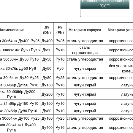
Условное обозначение (по
ГОСТ)
Ду
Ру
Наименование
Материал корпуса
Материал упл
(DN)
(PN)
а 30с64нж Ду400 Ру25
Ду400
Ру25
сталь углеродистая
коррозионно
сталь
а 30нж41нж Ду50 Ру16
Ду50
Ру16
коррозионно
нержавеющая
а 30с53нж Ду50 Ру16
Ду50
Ру16
сталь углеродистая
коррозионно
без уплотни
ка 30ч7бк Ду50 Ру6
Ду50
Ру6
чугун серый
колец
а 30с64нж Ду80 Ру25
Ду80
Ру25
сталь углеродистая
коррозионно
а 30ч6бр Ду150 Ру16
Ду150
Ру16
чугун серый
латун
жка 30ч906бр Ду200
Ду200
Ру10
чугун серый
латун
Ру10
а 31ч6бр Ду150 Ру10
Ду150
Ру10
чугун серый
латун
ка 30ч6бр Ду80 Ру10
Ду80
Ру10
чугун серый
латун
а 30с64нж Ду100 Ру25
Ду100
Ру25
сталь углеродистая
коррозионно
жка 30с41нж1 Ду400
Ду400
Ру16
сталь углеродистая
коррозионно
Ру16