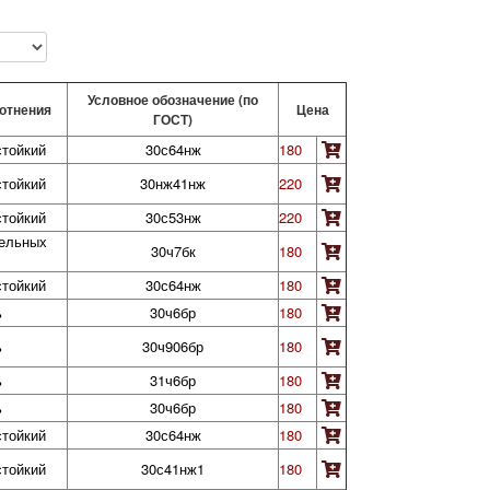
Условное обозначение (по
отнения
Цена
ГОСТ)
стойкий
30с64нж
180
стойкий
30нж41нж
220
стойкий
30с53нж
220
тельных
30ч7бк
180
стойкий
30с64нж
180
ь
30ч6бр
180
ь
30ч906бр
180
ь
31ч6бр
180
ь
30ч6бр
180
стойкий
30с64нж
180
стойкий
30с41нж1
180