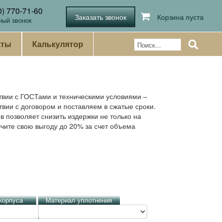
0) 770-71-60
Корзина пуста
ный звонок
кты
Калькулятор
твии с ГОСТами и техническими условиями –
твии с договором и поставляем в сжатые сроки.
 позволяет снизить издержки не только на
учите свою выгоду до 20% за счет объема
корпуса
Материал уплотнения