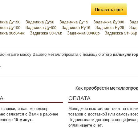
Показать еще
ижка Ду150
Задвижка Ду50
Задвижка Ду15
Задвижка Ду300
Зад
ижка Ду100
Задвижка Ду400
Задвижка Ру16
Задвижка Ру25
Зад
ижка 30с64нж
Задвижка 30ч7бк
Задвижка 30ч6бр
Задвижка 31ч6бр
ижка МЗВ
Задвижка сталь углеродистая
Задвижка чугун ковкий
За
ижка без уплотнительных колец
Задвижка коррозионностойкий
Задви
асчитайте массу Вашего металлопроката с помощью этого
калькулято
.
Как приобрести металлопро
А
ОПЛАТА
 заявки, и наш менеджер
Менеджер выставляет счет на стои
ьно свяжется с Вами в рабочее
товаров с доставкой или самовывоз
течение
15 минут.
Подписываем договор и спецификац
оплачиваете счет.