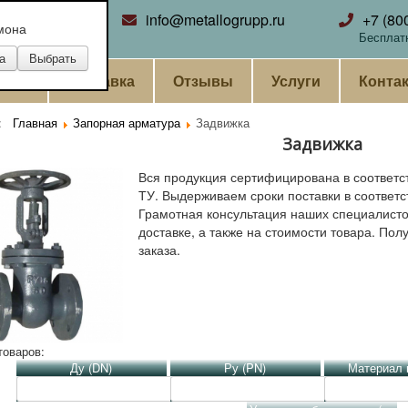
ринбург
info@metallogrupp.ru
+7 (80
мона
Бесплат
ании
Доставка
Отзывы
Услуги
Конта
ь:
Главная
Запорная арматура
Задвижка
Задвижка
Вся продукция сертифицирована в соответс
ТУ. Выдерживаем сроки поставки в соответс
Грамотная консультация наших специалистов
доставке, а также на стоимости товара. Пол
заказа.
товаров:
Ду (DN)
Ру (PN)
Материал 