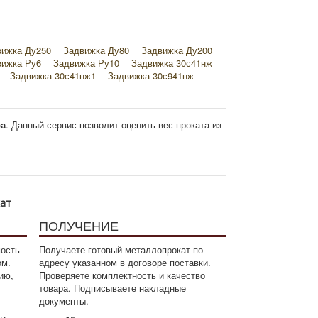
вижка Ду250
Задвижка Ду80
Задвижка Ду200
вижка Ру6
Задвижка Ру10
Задвижка 30с41нж
Задвижка 30с41нж1
Задвижка 30с941нж
движка чугун серый
Задвижка стеллит
жка латунь
ра
. Данный сервис позволит оценить вес проката из
кат
ПОЛУЧЕНИЕ
мость
Получаете готовый металлопрокат по
ом.
адресу указанном в договоре поставки.
ию,
Проверяете комплектность и качество
товара. Подписываете накладные
документы.