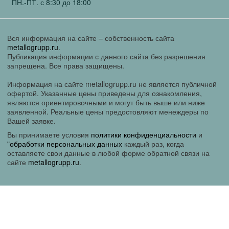
ПН.-ПТ. с 8:30 до 18:00
Вся информация на сайте – собственность сайта
metallogrupp.ru
.
Публикация информации с данного сайта без разрешения
запрещена. Все права защищены.
Информация на сайте metallogrupp.ru не является публичной
офертой. Указанные цены приведены для ознакомления,
являются ориентировочными и могут быть выше или ниже
заявленной. Реальные цены предостовляют менеждеры по
Вашей заявке.
Вы принимаете условия
политики конфиденциальности
и
"обработки персональных данных
каждый раз, когда
оставляете свои данные в любой форме обратной связи на
сайте
metallogrupp.ru
.