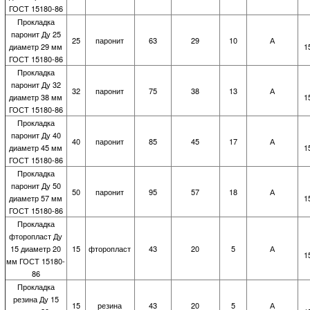
ГОСТ 15180-86
Прокладка
паронит Ду 25
25
паронит
63
29
10
А
диаметр 29 мм
1
ГОСТ 15180-86
Прокладка
паронит Ду 32
32
паронит
75
38
13
А
диаметр 38 мм
1
ГОСТ 15180-86
Прокладка
паронит Ду 40
40
паронит
85
45
17
А
диаметр 45 мм
1
ГОСТ 15180-86
Прокладка
паронит Ду 50
50
паронит
95
57
18
А
диаметр 57 мм
1
ГОСТ 15180-86
Прокладка
фторопласт Ду
15 диаметр 20
15
фторопласт
43
20
5
А
1
мм ГОСТ 15180-
86
Прокладка
резина Ду 15
15
резина
43
20
5
А