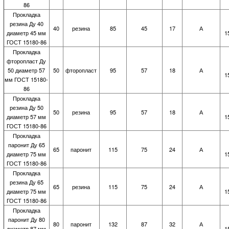
86
Прокладка
резина Ду 40
40
резина
85
45
17
А
диаметр 45 мм
1
ГОСТ 15180-86
Прокладка
фторопласт Ду
50 диаметр 57
50
фторопласт
95
57
18
А
1
мм ГОСТ 15180-
86
Прокладка
резина Ду 50
50
резина
95
57
18
А
диаметр 57 мм
1
ГОСТ 15180-86
Прокладка
паронит Ду 65
65
паронит
115
75
24
А
диаметр 75 мм
1
ГОСТ 15180-86
Прокладка
резина Ду 65
65
резина
115
75
24
А
диаметр 75 мм
1
ГОСТ 15180-86
Прокладка
паронит Ду 80
80
паронит
132
87
32
А
диаметр 87 мм
1