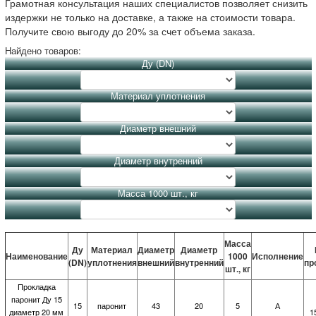
Грамотная консультация наших специалистов позволяет снизить
издержки не только на доставке, а также на стоимости товара.
Получите свою выгоду до 20% за счет объема заказа.
Найдено товаров:
Ду (DN)
Материал уплотнения
Диаметр внешний
Диаметр внутренний
Масса 1000 шт., кг
Масса
Ду
Материал
Диаметр
Диаметр
Наименование
1000
Исполнение
(DN)
уплотнения
внешний
внутренний
пр
шт., кг
Прокладка
паронит Ду 15
15
паронит
43
20
5
А
диаметр 20 мм
1