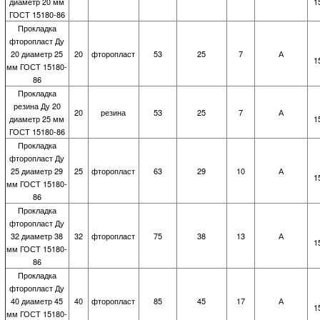
диаметр 20 мм
1
ГОСТ 15180-86
Прокладка
фторопласт Ду
20 диаметр 25
20
фторопласт
53
25
7
А
1
мм ГОСТ 15180-
86
Прокладка
резина Ду 20
20
резина
53
25
7
А
диаметр 25 мм
1
ГОСТ 15180-86
Прокладка
фторопласт Ду
25 диаметр 29
25
фторопласт
63
29
10
А
1
мм ГОСТ 15180-
86
Прокладка
фторопласт Ду
32 диаметр 38
32
фторопласт
75
38
13
А
1
мм ГОСТ 15180-
86
Прокладка
фторопласт Ду
40 диаметр 45
40
фторопласт
85
45
17
А
1
мм ГОСТ 15180-