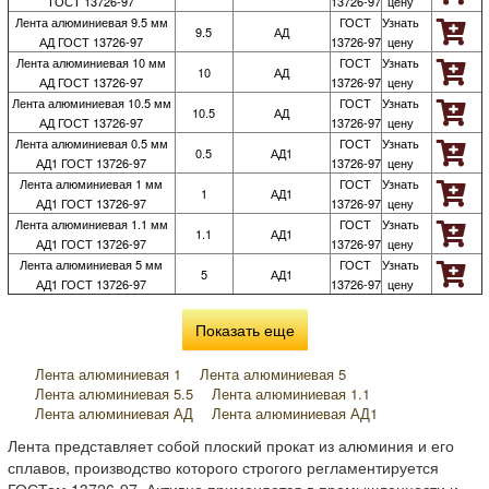
ГОСТ 13726-97
13726-97
цену
Лента алюминиевая 9.5 мм
ГОСТ
Узнать
9.5
АД
АД ГОСТ 13726-97
13726-97
цену
Лента алюминиевая 10 мм
ГОСТ
Узнать
10
АД
АД ГОСТ 13726-97
13726-97
цену
Лента алюминиевая 10.5 мм
ГОСТ
Узнать
10.5
АД
АД ГОСТ 13726-97
13726-97
цену
Лента алюминиевая 0.5 мм
ГОСТ
Узнать
0.5
АД1
АД1 ГОСТ 13726-97
13726-97
цену
Лента алюминиевая 1 мм
ГОСТ
Узнать
1
АД1
АД1 ГОСТ 13726-97
13726-97
цену
Лента алюминиевая 1.1 мм
ГОСТ
Узнать
1.1
АД1
АД1 ГОСТ 13726-97
13726-97
цену
Лента алюминиевая 5 мм
ГОСТ
Узнать
5
АД1
АД1 ГОСТ 13726-97
13726-97
цену
Показать еще
Лента алюминиевая 1
Лента алюминиевая 5
Лента алюминиевая 5.5
Лента алюминиевая 1.1
Лента алюминиевая АД
Лента алюминиевая АД1
Лента алюминиевая А5
Лента алюминиевая 1915
Лента представляет собой плоский прокат из алюминия и его
Лента алюминиевая АД1Н
Лента алюминиевая ГОСТ 13726-97
сплавов, производство которого строгого регламентируется
ГОСТом 13726-97. Активно применяется в промышленности и