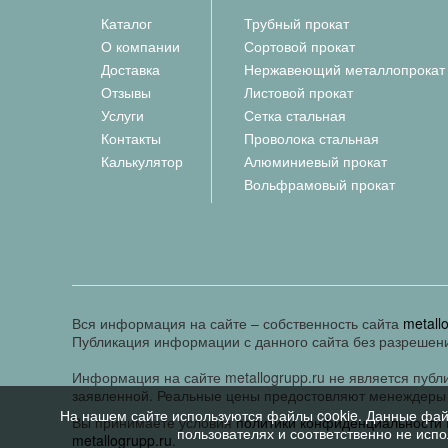
Каталог
Трубный прокат
О компании
Сортовой прокат
Доставка
Нержавеющий металлопрокат
Отзывы
Листовой прокат
Услуги
Сетка стальная
Контакты
Проволока стальная
Калькулятор
Алюминиевый прокат
Вольфрамовый прокат
Вся информация на сайте – собственность сайта
metall
Публикация информации с данного сайта без разрешен
Информация на сайте metallogrupp.ru не является пуб
заявленной. Реальные цены предостовляют менеждеры 
На нашем сайте используются файлы cookie. Данные фай
Вы принимаете условия
политики конфиденциальности
пользователях и соответственно не исп
metallogrupp.ru
.