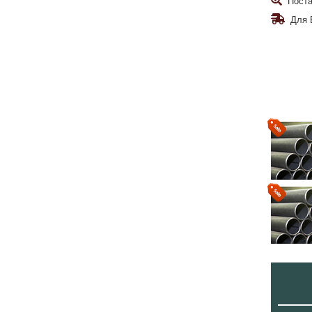
Поста
Для 