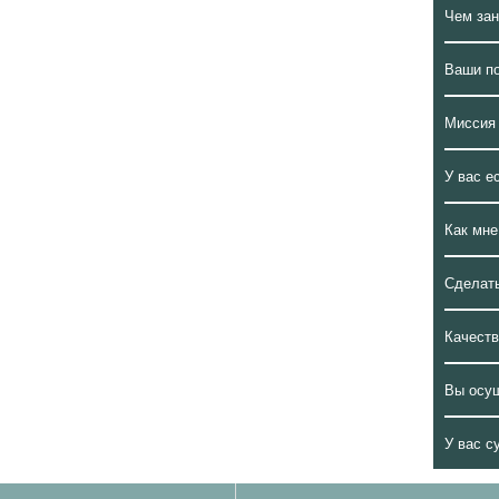
Чем за
Ваши п
Миссия
У вас е
Как мне
Сделать
Качеств
Вы осу
У вас с