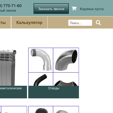
0) 770-71-60
Корзина пуста
ный звонок
кты
Калькулятор
имиталические
Отводы