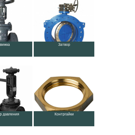
вижка
Затвор
ор давления
Контргайки