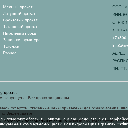
Медный прокат
ООО "М
Латунный прокат
ИНН: 66
Бронзовый прокат
ОГРН: 1
Титановый прокат
КОНТА
Никелевый прокат
+7 (800)
Запорная арматура
info@met
Такелаж
Разное
АДРЕС: 
РАСПИС
ПН.-ПТ. 
ogrupp.ru
.
ия запрещена. Все права защищены.
личной офертой. Указанные цены приведены для ознакомления, яв
по Вашей заявке.
лы помогают облегчить навигацию и взаимодействие с интерфейс
и
"обработки персональных данных
каждый раз, когда оставляете 
ользуем ее в коммерческих целях. Вся информация в файлах cookie