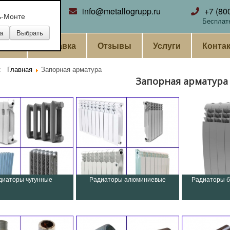
ринбург
info@metallogrupp.ru
+7 (80
ь-Монте
Бесплат
ании
Доставка
Отзывы
Услуги
Конта
ь:
Главная
Запорная арматура
Запорная арматура
диаторы чугунные
Радиаторы алюминиевые
Радиаторы б