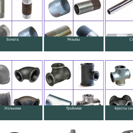
Бочата
Резьбы
С
Угольники
Тройники
Кресты са