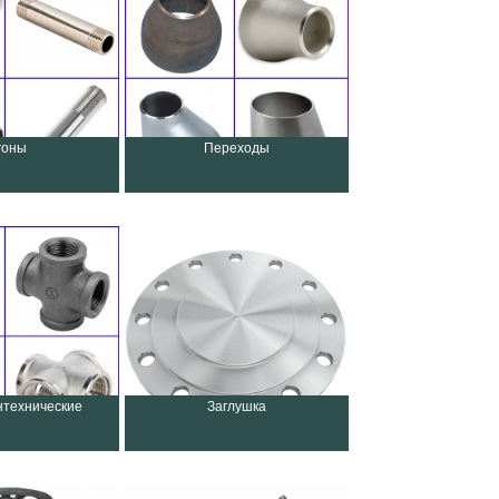
гоны
Переходы
нтехнические
Заглушка