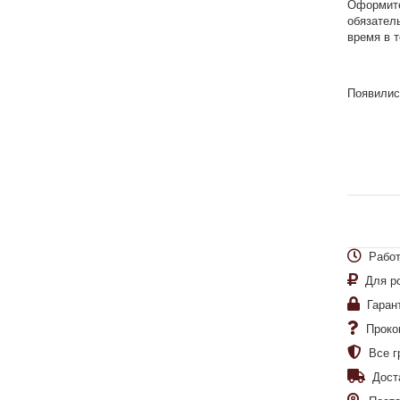
Оформите
обязател
время в 
Появилис
Работ
Для р
Гаран
Проко
Все г
Дост