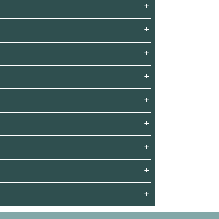
+
+
+
+
+
+
+
+
+