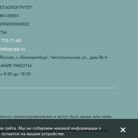
ЕТАЛЛОГРУПП"
86129581
206600068322
КТЫ
 770-71-60
allogrupp.ru
Россия, г. Екатеринбург, Чистопольская ул., дом № 6
АНИЕ РАБОТЫ
с 8:30 до 18:00
ляются ориентировочными и могут быть выше или ниже
+
ом сайта. Мы не собираем никакой информации о
свои данные в любой форме обратной связи на сайте
 остается на вашем устройстве.