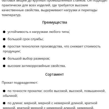
Круг горячекатаный А240
Круг горячекатаный Ст3сп5
практически для всех изделий, где требуется высокие
Круг горячекатаный У8А
Круг горячекатаный Х12
Круг горячекатаный 14Х17Н2
Круг горячекатаный Р6М5
качественные свойства, выдерживают нагрузки и перепады
Круг горячекатаный Х12МФ
Круг горячекатаный 30 мм
температур.
Круг горячекатаный 12 мм
Круг горячекатаный 14 мм
Преимущества
Круг горячекатаный 18 мм
Круг горячекатаный 20 мм
Круг горячекатаный 60 мм
Круг горячекатаный 35 мм
устойчивость к нагрузкам любого типа;
Круг горячекатаный 36 мм
Круг горячекатаный 40 мм
Круг горячекатаный 45 мм
Круг горячекатаный 50 мм
большой срок службы;
Круг горячекатаный 70 мм
Круг горячекатаный 75 мм
Круг горячекатаный 80 мм
Круг горячекатаный 90 мм
простая технология производства, что снижает стоимость
Круг горячекатаный 100 мм
Круг горячекатаный 120 мм
продукции;
Круг горячекатаный 140 мм
Круг горячекатаный 240 мм
Круг горячекатаный 25 мм
Круг горячекатаный 16 мм
большой выбор размеров;
Круг горячекатаный 10 мм
Круг горячекатаный 150 мм
высокие антикоррозийные свойства.
Круг горячекатаный 300 мм
Круг горячекатаный ГОСТ 2590-2006
Сортамент
Прокат подразделяют:
по точности прокатки: особо высокой, высокой, повышенной,
обычной;
по длине: мерной, мерной с немерной длиной, кратной
мерной, кратной мерной с немерной длиной, немерной,