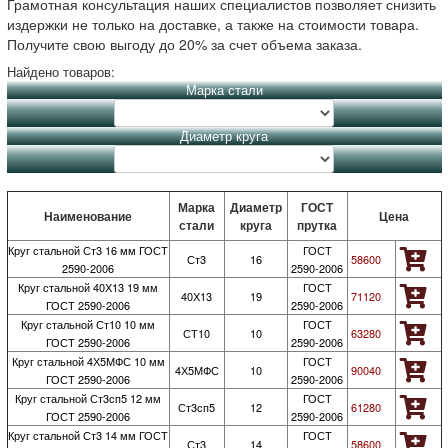
Грамотная консультация наших специалистов позволяет снизить
издержки не только на доставке, а также на стоимости товара.
Получите свою выгоду до 20% за счет объема заказа.
Найдено товаров:
Марка стали
Диаметр круга
Марка
Диаметр
ГОСТ
Наименование
Цена
стали
круга
прутка
Круг стальной Ст3 16 мм ГОСТ
ГОСТ
Ст3
16
58600
2590-2006
2590-2006
Круг стальной 40Х13 19 мм
ГОСТ
40Х13
19
71120
ГОСТ 2590-2006
2590-2006
Круг стальной Ст10 10 мм
ГОСТ
СТ10
10
63280
ГОСТ 2590-2006
2590-2006
Круг стальной 4Х5МФС 10 мм
ГОСТ
4Х5МФС
10
90040
ГОСТ 2590-2006
2590-2006
Круг стальной Ст3сп5 12 мм
ГОСТ
Ст3сп5
12
61280
ГОСТ 2590-2006
2590-2006
Круг стальной Ст3 14 мм ГОСТ
ГОСТ
Ст3
14
58600