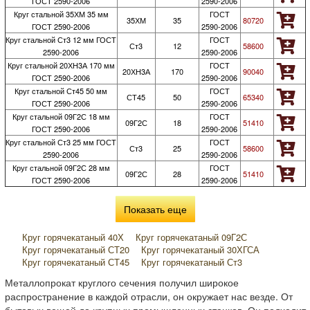
ГОСТ 2590-2006
2590-2006
Круг стальной 35ХМ 35 мм
ГОСТ
35ХМ
35
80720
ГОСТ 2590-2006
2590-2006
Круг стальной Ст3 12 мм ГОСТ
ГОСТ
Ст3
12
58600
2590-2006
2590-2006
Круг стальной 20ХН3А 170 мм
ГОСТ
20ХН3А
170
90040
ГОСТ 2590-2006
2590-2006
Круг стальной Ст45 50 мм
ГОСТ
СТ45
50
65340
ГОСТ 2590-2006
2590-2006
Круг стальной 09Г2С 18 мм
ГОСТ
09Г2С
18
51410
ГОСТ 2590-2006
2590-2006
Круг стальной Ст3 25 мм ГОСТ
ГОСТ
Ст3
25
58600
2590-2006
2590-2006
Круг стальной 09Г2С 28 мм
ГОСТ
09Г2С
28
51410
ГОСТ 2590-2006
2590-2006
Показать еще
Круг горячекатаный 40Х
Круг горячекатаный 09Г2С
Круг горячекатаный СТ20
Круг горячекатаный 30ХГСА
Круг горячекатаный СТ45
Круг горячекатаный Ст3
Круг горячекатаный 40ХН
Круг горячекатаный 40ХН2МА
Металлопрокат круглого сечения получил широкое
Круг горячекатаный 12Х13
Круг горячекатаный 20Х13
распространение в каждой отрасли, он окружает нас везде. От
Круг горячекатаный 20ХН3А
Круг горячекатаный 40Х13
бытовых вещей до крупных промышленных станков. Он подходит