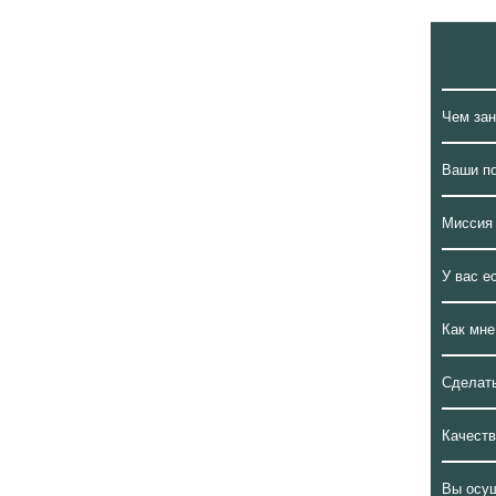
Чем за
Ваши п
Миссия
У вас е
Как мне
Сделать
Качеств
Вы осу