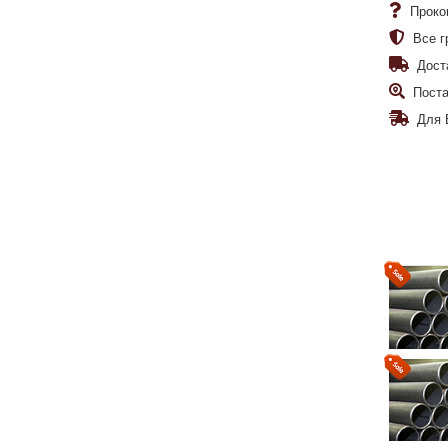
Проко
Все г
Дост
Поста
Для 