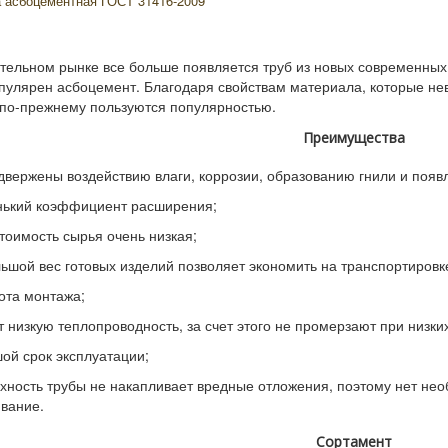
а асбоцементная ГОСТ 31416-2009
тельном рынке все больше появляется труб из новых современных 
пулярен асбоцемент. Благодаря свойствам материала, которые нев
 по-прежнему пользуются популярностью.
Преимущества
двержены воздействию влаги, коррозии, образованию гнили и появ
нький коэффициент расширения;
тоимость сырья очень низкая;
ьшой вес готовых изделий позволяет экономить на транспортировк
ота монтажа;
 низкую теплопроводность, за счет этого не промерзают при низки
ой срок эксплуатации;
хность трубы не накапливает вредные отложения, поэтому нет не
вание.
Сортамент