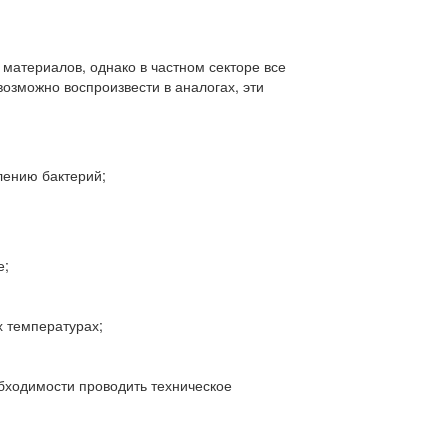
материалов, однако в частном секторе все
озможно воспроизвести в аналогах, эти
лению бактерий;
е;
х температурах;
обходимости проводить техническое