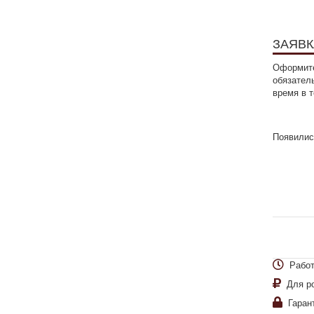
ЗАЯВК
Оформите
обязател
время в 
Появилис
Работ
Для р
Гаран