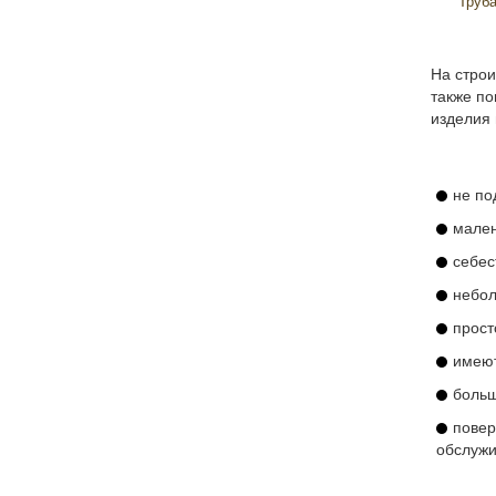
Труб
На строи
также по
изделия
не по
мале
себес
небол
прост
имеют
больш
повер
обслужи