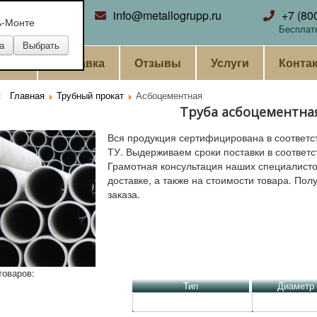
ринбург
info@metallogrupp.ru
+7 (80
ь-Монте
Бесплат
ании
Доставка
Отзывы
Услуги
Конта
ь:
Главная
Трубный прокат
Асбоцементная
Труба асбоцементна
Вся продукция сертифицирована в соответс
ТУ. Выдерживаем сроки поставки в соответс
Грамотная консультация наших специалистов
доставке, а также на стоимости товара. Пол
заказа.
товаров:
Тип
Диаметр