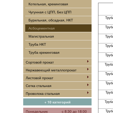
Котельная, крекинговая
Чугунная с ЦПП, Без ЦПП
Труб
Бурильная, обсадная, НКТ
Труб
Асбоцементная
Магистральная
Труб
Труба НКТ
Труб
Труба крекинговая
Труб
Сортовой прокат
Труб
Нержавеющий металлопрокат
Труб
Листовой прокат
Труб
Сетка стальная
Труб
Проволока стальная
Труб
+ 10 категорий
Труб
Понедельник
с 8:30 до 18:00