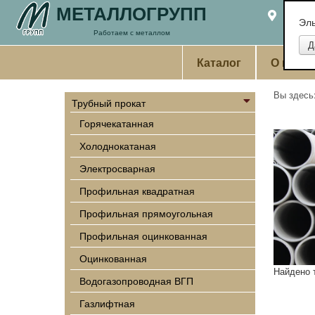
МЕТАЛЛОГРУПП
Екате
Эл
Работаем с металлом
Каталог
О комп
Вы здес
Трубный прокат
Горячекатанная
Холоднокатаная
Электросварная
Профильная квадратная
Профильная прямоугольная
Профильная оцинкованная
Оцинкованная
Найдено 
Водогазопроводная ВГП
Газлифтная