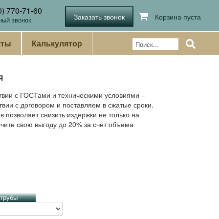
0) 770-71-60
Корзина пуста
ный звонок
кты
Калькулятор
я
твии с ГОСТами и техническими условиями –
твии с договором и поставляем в сжатые сроки.
 позволяет снизить издержки не только на
учите свою выгоду до 20% за счет объема
 трубы