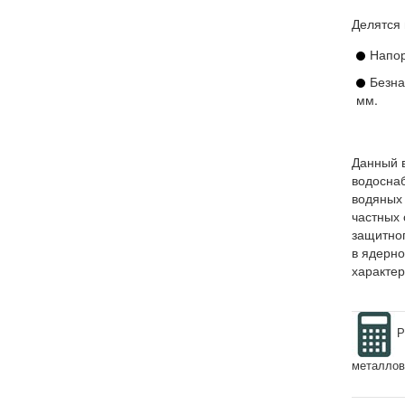
Делятся 
Напор
Безна
мм.
Данный 
водоснаб
водяных
частных 
защитно
в ядерн
характер
Р
металлов