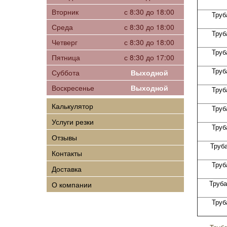
Вторник
с 8:30 до 18:00
Труб
Среда
с 8:30 до 18:00
Труб
Четверг
с 8:30 до 18:00
Труб
Пятница
с 8:30 до 17:00
Труб
Суббота
Выходной
Воскресенье
Выходной
Труб
Калькулятор
Труб
Услуги резки
Труб
Отзывы
Труб
Контакты
Труб
Доставка
Труба
О компании
Труб