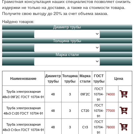
Грамотная консультация наших специалистов позволяет снизить
издержки не только на доставке, а также на стоимости товара.
Получите свою выгоду до 20% за счет объема заказа.
Найдено товаров:
Диаметр трубы
Толщина трубы
Марка стали
Диаметр
Толщина
Марка
ГОСТ
Наименование
Цена
трубы
трубы
стали
трубы
ГОСТ
Труба электросварная
48
3
09Г2С
10704-
74000
48х3 09Г2С ГОСТ 10704-91
91
ГОСТ
Труба электросварная
48
3
СТ20
10704-
77000
48х3 Ст20 ГОСТ 10704-91
91
ГОСТ
Труба электросварная
48
3
Ст3
10704-
76000
48х3 Ст3сп ГОСТ 10704-91
91