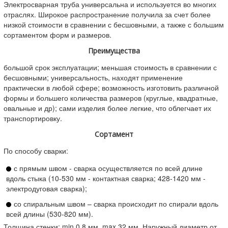
Электросварная труба универсальна и используется во многих
Труба электросварная ГОСТ 10704-91
отраслях. Широкое распространение получила за счет более
Труба электросварная 09Г2С
Труба электросварная СТ10
низкой стоимости в сравнении с бесшовными, а также с большим
Труба электросварная СТ20
Труба электросварная Ст3
сортаментом форм и размеров.
Труба электросварная 09ГСФ
Труба электросварная 17Г1С
Труба электросварная 08ПС
Преимущества
большой срок эксплуатации; меньшая стоимость в сравнении с
бесшовными; универсальность, находят применение
практически в любой сфере; возможность изготовить различной
формы и большего количества размеров (круглые, квадратные,
овальные и др); сами изделия более легкие, что облегчает их
транспортировку.
Сортамент
По способу сварки:
с прямым швом - сварка осуществляется по всей длине
вдоль стыка (10-530 мм - контактная сварка; 428-1420 мм -
электродуговая сварка);
со спиральным швом – сварка происходит по спирали вдоль
всей длины (530-820 мм).
Толщина стенки: min 0,8 мм, max 32 мм. Наружный диаметр от