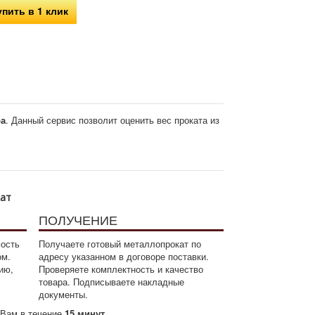
упить в 1 клик
ра
. Данный сервис позволит оценить вес проката из
кат
ПОЛУЧЕНИЕ
мость
Получаете готовый металлопрокат по
ом.
адресу указанном в договоре поставки.
ию,
Проверяете комплектность и качество
товара. Подписываете накладные
документы.
м Вам в течение
15 минут