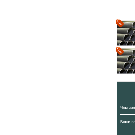
Чем за
Ваши п