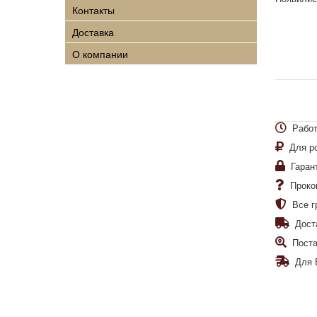
Контакты
Доставка
О компании
Работ
Для р
Гаран
Проко
Все г
Дост
Поста
Для 