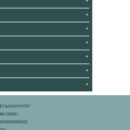
+
+
+
+
+
+
ЕТАЛЛОГРУПП"
86129581
206600068322
КТЫ