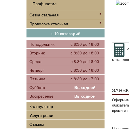
Профнастил
Сетка стальная
Проволока стальная
+ 10 категорий
Понедельник
с 8:30 до 18:00
Р
Вторник
с 8:30 до 18:00
металлов
Среда
с 8:30 до 18:00
Четверг
с 8:30 до 18:00
Пятница
с 8:30 до 17:00
Суббота
Выходной
ЗАЯВК
Воскресенье
Выходной
Оформите
обязател
Калькулятор
время в 
Услуги резки
Отзывы
Появилис