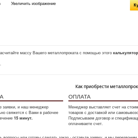
Увеличить изображение
К
асчитайте массу Вашего металлопроката с помощью этого
калькулято
.
Как приобрести металлопро
А
ОПЛАТА
 заявки, и наш менеджер
Менеджер выставляет счет на стои
ьно свяжется с Вами в рабочее
товаров с доставкой или самовывоз
течение
15 минут.
Подписываем договор и спецификац
оплачиваете счет.
ь вопросы или готовы сделать заказ - оставьте заявку, и мы перезвони