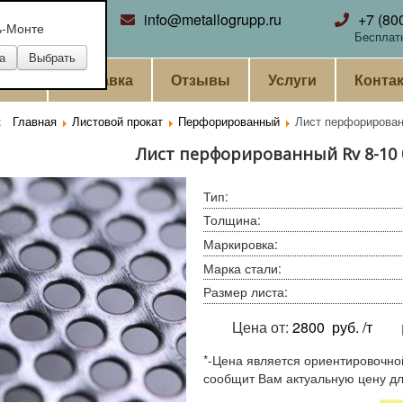
ринбург
info@metallogrupp.ru
+7 (80
ь-Монте
Бесплат
ании
Доставка
Отзывы
Услуги
Конта
ь:
Главная
Листовой прокат
Перфорированный
Лист перфорирован
Лист перфорированный Rv 8-10 0
Тип
:
Толщина
:
Маркировка
:
Марка стали
:
Размер листа
:
Цена от:
2800
руб. /т
*-Цена является ориентировочно
сообщит Вам актуальную цену д