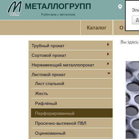
МЕТАЛЛОГРУПП
Екате
Эл
Работаем с металлом
Каталог
О комп
Вы здес
Трубный прокат
Сортовой прокат
Нержавеющий металлопрокат
Листовой прокат
Лист стальной
Жесть
Рифлёный
Перфорированный
Просечно-вытяжной ПВЛ
Оцинкованный